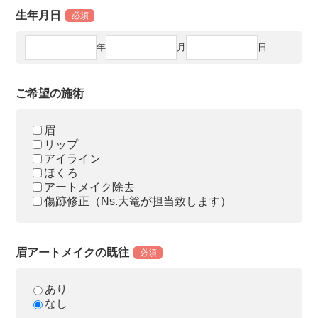
生年月日
必須
年
月
日
ご希望の施術
眉
リップ
アイライン
ほくろ
アートメイク除去
傷跡修正（Ns.大篭が担当致します）
眉アートメイクの既往
必須
あり
なし